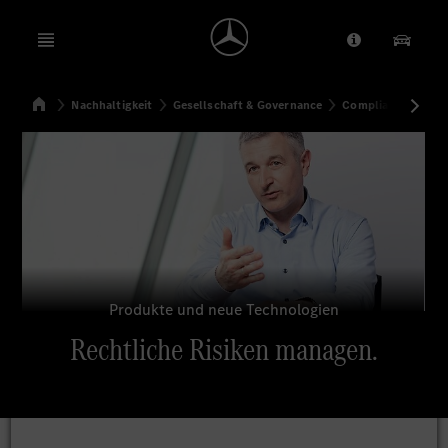
Open menu
Anbieter/Dat
Unsere
Startseite
Nachhaltigkeit
Gesellschaft & Governance
Compliance & Integ
Suchen
Produkte und neue Technologien
Rechtliche Risiken managen.