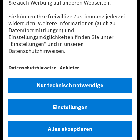
Strommenge aus erneuerbaren Energien ins Stromnetz eingespeist wird.
Sie stammen ausschließlich aus Wind- und Solarkraftanlagen, die jünger
als sechs Jahre sind.
* Inkl. EKOenergy Ökolabel
* Die angegebenen Werte wurden nach dem vorgeschriebenen
Messverfahren WLTP (Worldwide harmonised Light vehicles Test
Procedure) ermittelt. Die angegebenen Spannweiten beziehen sich auf
den europäischen Markt. Der Energieverbrauch und der CO₂-Ausstoß
eines Pkw sind nicht nur von der effizienten Ausnutzung des Kraftstoffs
bzw. des Energieträgers durch den Pkw, sondern auch vom Fahrstil und
anderen nichttechnischen Faktoren abhängig.
** Der Stromverbrauch wurde auf der Grundlage der VO 692/2008/EG
nach NEFZ ermittelt. Der Stromverbrauch ist abhängig von der
Fahrzeugkonfiguration.
*** Angaben zum Stromverbrauch und zur Reichweite sind vorläufig und
wurden intern nach Maßgabe der Zertifizierungsmethode „WLTP-
Prüfverfahren“ ermittelt. Es liegen bislang weder bestätigte Werte von
einer amtlich anerkannten Prüforganisation noch eine EG-
Typgenehmigung noch eine Konformitätsbescheinigung mit amtlichen
Werten vor. Abweichungen zwischen den Angaben und den amtlichen
Werten sind möglich.