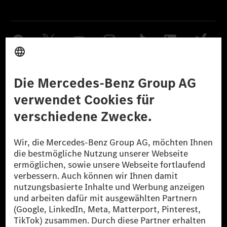
Anbieter
Rechtliche Hinweise
Einstellungen
Datenschutz
Lizenzhinweise Dritter
Barrierefreiheit
© 2026 Mercedes-Benz Group AG. Alle Rechte vorbehalten.
[1] Bilanziell CO₂-neutral bedeutet, dass nicht vermiedene oder nicht
reduzierte CO₂-Emissionen bei der Mercedes-Benz Group durch
zertifizierte Ausgleichsprojekte kompensiert werden.
[2] Renewable Charging ist ein integraler Bestandteil von MB.CHARGE
Public in Europa, den USA, Kanada und China. Sofern an der jeweiligen
Ladestation noch kein Strom aus erneuerbaren Energien vorliegt,
verwendet Renewable Charging Grünstromzertifikate*. Diese stellen
sicher, dass für Ladevorgänge über MB.CHARGE Public eine äquivalente