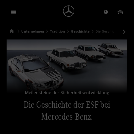
Open menu
Anbieter/Dat
Unsere
Startseite
Unternehmen
Tradition
Geschichte
Die Geschichte der ESF
Suchen
Meilensteine der Sicherheitsentwicklung
Die Geschichte der ESF bei
Mercedes-Benz.