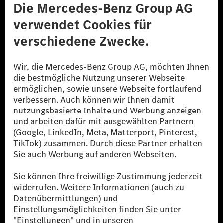
Datenschutz
Lizenzhinweise Dritter
Barrierefreiheit
© 2026 Mercedes-Benz Group AG. Alle Rechte vorbehalten.
[1] Bilanziell CO₂-neutral bedeutet, dass nicht vermiedene oder nicht
reduzierte CO₂-Emissionen bei der Mercedes-Benz Group durch
zertifizierte Ausgleichsprojekte kompensiert werden.
[2] Renewable Charging ist ein integraler Bestandteil von MB.CHARGE
Public in Europa, den USA, Kanada und China. Sofern an der jeweiligen
Ladestation noch kein Strom aus erneuerbaren Energien vorliegt,
verwendet Renewable Charging Grünstromzertifikate*. Diese stellen
sicher, dass für Ladevorgänge über MB.CHARGE Public eine äquivalente
Strommenge aus erneuerbaren Energien ins Stromnetz eingespeist wird.
Sie stammen ausschließlich aus Wind- und Solarkraftanlagen, die jünger
als sechs Jahre sind.
* Inkl. EKOenergy Ökolabel
* Die angegebenen Werte wurden nach dem vorgeschriebenen
Messverfahren WLTP (Worldwide harmonised Light vehicles Test
Procedure) ermittelt. Die angegebenen Spannweiten beziehen sich auf
den europäischen Markt. Der Energieverbrauch und der CO₂-Ausstoß