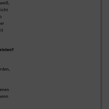
weiß,
nicht
b
ner
it
eisten?
erden,
genen
 wenn