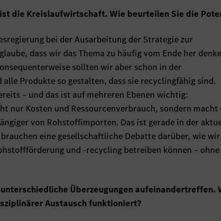
st die Kreislaufwirtschaft. Wie beurteilen Sie die Pote
esregierung bei der Ausarbeitung der Strategie zur
 glaube, dass wir das Thema zu häufig vom Ende her denk
Konsequenterweise sollten wir aber schon in der
lle Produkte so gestalten, dass sie recyclingfähig sind.
reits – und das ist auf mehreren Ebenen wichtig:
icht nur Kosten und Ressourcenverbrauch, sondern macht 
ngiger von Rohstoffimporten. Das ist gerade in der aktue
 brauchen eine gesellschaftliche Debatte darüber, wie wi
ohstoffförderung und -recycling betreiben können – ohne
 unterschiedliche Überzeugungen aufeinandertreffen.
isziplinärer Austausch funktioniert?