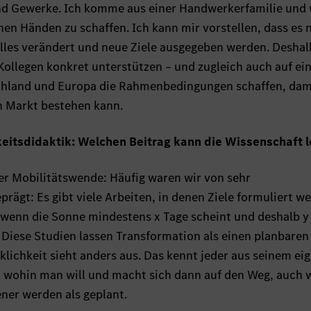
und Gewerke. Ich komme aus einer Handwerkerfamilie und 
nen Händen zu schaffen. Ich kann mir vorstellen, dass es 
 alles verändert und neue Ziele ausgegeben werden. Deshal
Kollegen konkret unterstützen – und zugleich auch auf ei
chland und Europa die Rahmenbedingungen schaffen, dam
 Markt bestehen kann.
gkeitsdidaktik: Welchen Beitrag kann die Wissenschaft l
er Mobilitätswende: Häufig waren wir von sehr
rägt: Es gibt viele Arbeiten, in denen Ziele formuliert w
 wenn die Sonne mindestens x Tage scheint und deshalb y
Diese Studien lassen Transformation als einen planbaren
klichkeit sieht anders aus. Das kennt jeder aus seinem ei
, wohin man will und macht sich dann auf den Weg, auch
ner werden als geplant.