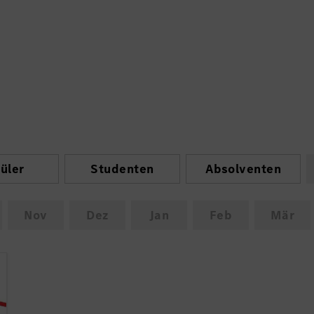
üler
Studenten
Absolventen
Nov
Dez
Jan
Feb
Mär