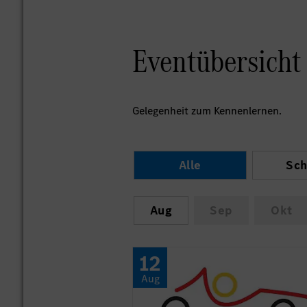
Eventübersicht
Gelegenheit zum Kennenlernen.
Alle
Sch
Aug
Sep
Okt
12
Aug